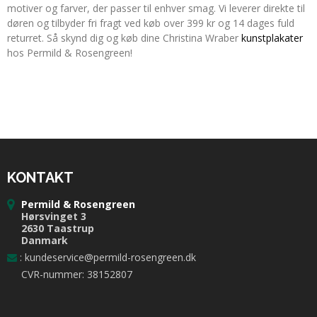
motiver og farver, der passer til enhver smag. Vi leverer direkte til
døren og tilbyder fri fragt ved køb over 399 kr og 14 dages fuld
returret. Så skynd dig og køb dine Christina Wraber
kunstplakater
hos Permild & Rosengreen!
KONTAKT
Permild & Rosengreen
Hørsvinget 3
2630 Taastrup
Danmark
:
kundeservice@permild-rosengreen.dk
CVR-nummer: 38152807