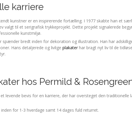
e karriere
endt kunstner er en inspirerende fortælling. I 1977 skabte han et sær
v valgt til et serigrafisk trykkeprojekt. Dette projekt signalerede beg
essionelle kunstmiljø.
r spænder bredt inden for dekoration og illustration. Han har adskilli
oner. Hans detaljerede og livlige
plakater
har bragt nyt liv til de tidlø
yr.
ater hos Permild & Rosengreen
t levende bevis for en karriere, der har oversteget den traditionelle 
e inden for 1-3 hverdage samt 14 dages fuld returret.