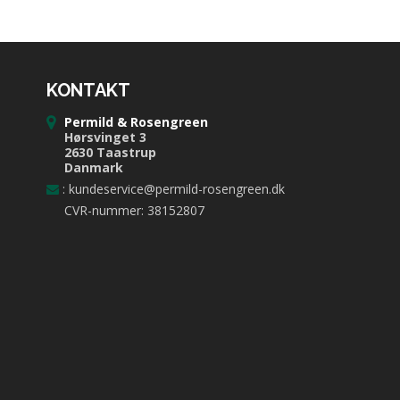
KONTAKT
Permild & Rosengreen
Hørsvinget 3
2630 Taastrup
Danmark
:
kundeservice@permild-rosengreen.dk
CVR-nummer: 38152807