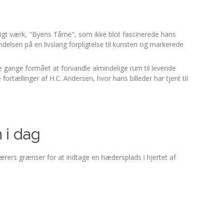
ligt værk, "Byens Tårne", som ikke blot fascinerede hans
yndelsen på en livslang forpligtelse til kunsten og markerede
ge gange formået at forvandle almindelige rum til levende
se fortællinger af H.C. Andersen, hvor hans billeder har tjent til
 i dag
lærers grænser for at indtage en hædersplads i hjertet af