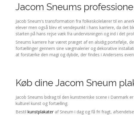
Jacom Sneums professionell
Jacob Sneum's transformation fra folkeskolelærer til en anerk
elever men også blev et vendepunkt i hans karriere, da det ble
starten på hans rejse væk fra undervisningen og ind i det prof
Sneums karriere har været præget af en alsidig portefølje, de
fortællinger gennem sine vægmalerier og dekorative installati
at forstærke den magi og dybde, der findes i Andersens event
Køb dine Jacom Sneum plak
Jacob Sneums bidrag til den kunstneriske scene i Danmark er e
kulturel kunst og fortælling.
Bestil
kunstplakater
af Sneum i dag og få fri fragt, afsendels