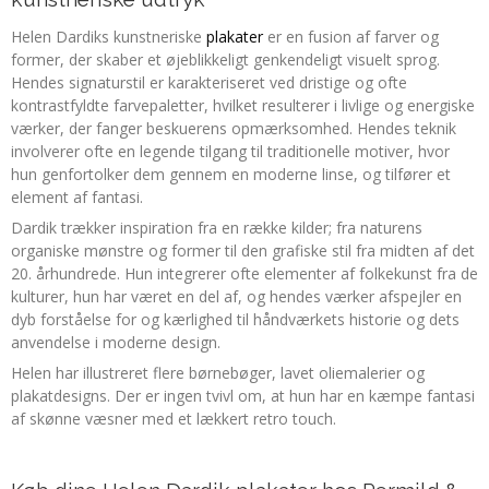
Helen Dardiks kunstneriske
plakater
er en fusion af farver og
former, der skaber et øjeblikkeligt genkendeligt visuelt sprog.
Hendes signaturstil er karakteriseret ved dristige og ofte
kontrastfyldte farvepaletter, hvilket resulterer i livlige og energiske
værker, der fanger beskuerens opmærksomhed. Hendes teknik
involverer ofte en legende tilgang til traditionelle motiver, hvor
hun genfortolker dem gennem en moderne linse, og tilfører et
element af fantasi.
Dardik trækker inspiration fra en række kilder; fra naturens
organiske mønstre og former til den grafiske stil fra midten af det
20. århundrede. Hun integrerer ofte elementer af folkekunst fra de
kulturer, hun har været en del af, og hendes værker afspejler en
dyb forståelse for og kærlighed til håndværkets historie og dets
anvendelse i moderne design.
Helen har illustreret flere børnebøger, lavet oliemalerier og
plakatdesigns. Der er ingen tvivl om, at hun har en kæmpe fantasi
af skønne væsner med et lækkert retro touch.