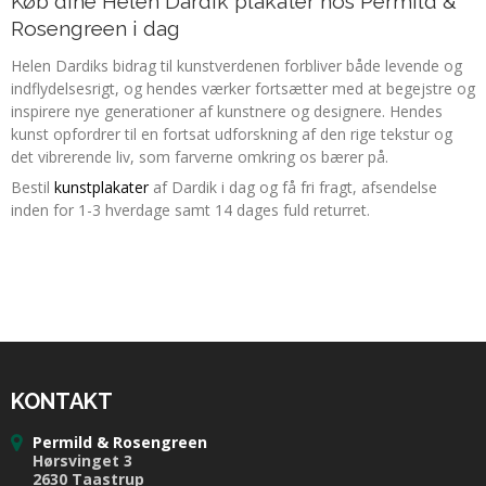
Køb dine Helen Dardik plakater hos Permild &
Rosengreen i dag
Helen Dardiks bidrag til kunstverdenen forbliver både levende og
indflydelsesrigt, og hendes værker fortsætter med at begejstre og
inspirere nye generationer af kunstnere og designere. Hendes
kunst opfordrer til en fortsat udforskning af den rige tekstur og
det vibrerende liv, som farverne omkring os bærer på.
Bestil
kunstplakater
af Dardik i dag og få fri fragt, afsendelse
inden for 1-3 hverdage samt 14 dages fuld returret.
KONTAKT
Permild & Rosengreen
Hørsvinget 3
2630 Taastrup