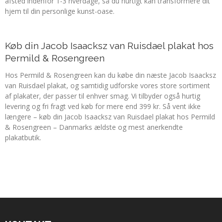
afsted indenfor 1-3 hverdage, så du hurtigt kan transformere dit
hjem til din personlige kunst-oase.
Køb din Jacob Isaacksz van Ruisdael plakat hos
Permild & Rosengreen
Hos Permild & Rosengreen kan du købe din næste Jacob Isaacksz
van Ruisdael plakat, og samtidig udforske vores store sortiment
af plakater, der passer til enhver smag. Vi tilbyder også hurtig
levering og fri fragt ved køb for mere end 399 kr. Så vent ikke
længere – køb din Jacob Isaacksz van Ruisdael plakat hos Permild
& Rosengreen – Danmarks ældste og mest anerkendte
plakatbutik.