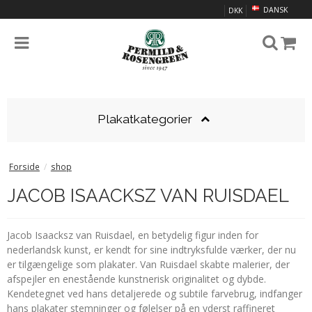
DANSK
DKK
Plakatkategorier
Forside
/
shop
JACOB ISAACKSZ VAN RUISDAEL
Jacob Isaacksz van Ruisdael, en betydelig figur inden for
nederlandsk kunst, er kendt for sine indtryksfulde værker, der nu
er tilgængelige som plakater. Van Ruisdael skabte malerier, der
afspejler en enestående kunstnerisk originalitet og dybde.
Kendetegnet ved hans detaljerede og subtile farvebrug, indfanger
hans plakater stemninger og følelser på en yderst raffineret