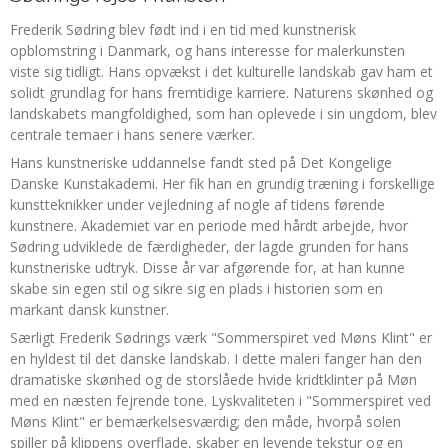
Frederik Sødring blev født ind i en tid med kunstnerisk
opblomstring i Danmark, og hans interesse for malerkunsten
viste sig tidligt. Hans opvækst i det kulturelle landskab gav ham et
solidt grundlag for hans fremtidige karriere. Naturens skønhed og
landskabets mangfoldighed, som han oplevede i sin ungdom, blev
centrale temaer i hans senere værker.
Hans kunstneriske uddannelse fandt sted på Det Kongelige
Danske Kunstakademi. Her fik han en grundig træning i forskellige
kunstteknikker under vejledning af nogle af tidens førende
kunstnere. Akademiet var en periode med hårdt arbejde, hvor
Sødring udviklede de færdigheder, der lagde grunden for hans
kunstneriske udtryk. Disse år var afgørende for, at han kunne
skabe sin egen stil og sikre sig en plads i historien som en
markant dansk kunstner.
Særligt Frederik Sødrings værk "Sommerspiret ved Møns Klint" er
en hyldest til det danske landskab. I dette maleri fanger han den
dramatiske skønhed og de storslåede hvide kridtklinter på Møn
med en næsten fejrende tone. Lyskvaliteten i "Sommerspiret ved
Møns Klint" er bemærkelsesværdig; den måde, hvorpå solen
spiller på klippens overflade, skaber en levende tekstur og en