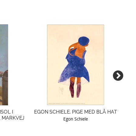
SOL I
EGON SCHIELE. PIGE MED BLÅ HAT
S
Å MARKVEJ
Egon Schiele