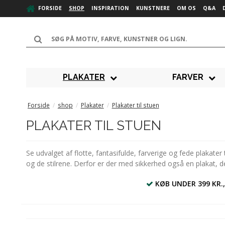
FORSIDE
SHOP
INSPIRATION
KUNSTNERE
OM OS
Q&A
PLAKATER
FARVER
Forside
/
shop
/
Plakater
/
Plakater til stuen
PLAKATER TIL STUEN
Se udvalget af flotte, fantasifulde, farverige og fede plakater
og de stilrene. Derfor er der med sikkerhed også en plakat, de
KØB UNDER 399 KR.,