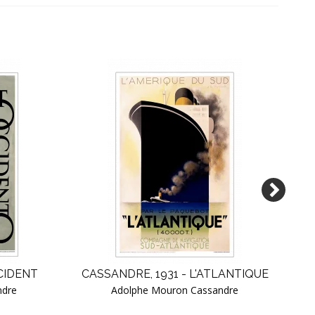
CIDENT
CASSANDRE, 1931 - L'ATLANTIQUE
C
ndre
Adolphe Mouron Cassandre