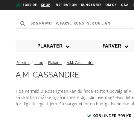
FORSIDE
SHOP
INSPIRATION
KUNSTNERE
OM OS
Q&A
PLAKATER
FARVER
Forside
/
shop
/
Plakater
/
A.M. Cassandre
A.M. CASSANDRE
Hos Permild & Rosengreen kan du finde et stort udvalg af A. 
så skal han måske også inspirere dig i din hverdag? Hvis det 
for dig i dit eget hjem. Så sørger vi for en hurtig afsendelse a
KØB UNDER 399 KR.,