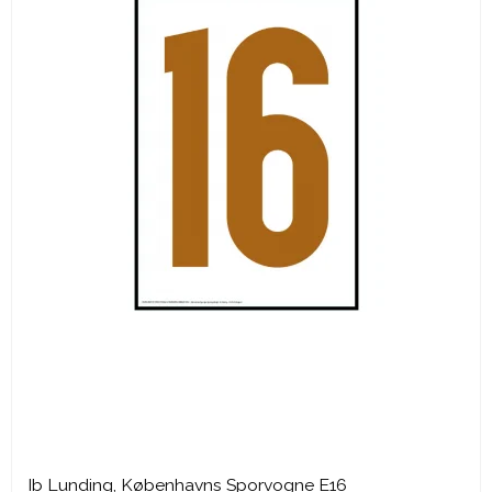
Ib Lunding, Københavns Sporvogne E16