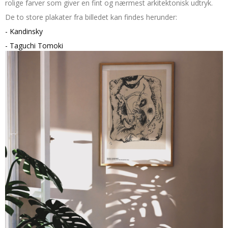
rolige farver som giver en fint og nærmest arkitektonisk udtryk.
De to store plakater fra billedet kan findes herunder:
- Kandinsky
- Taguchi Tomoki