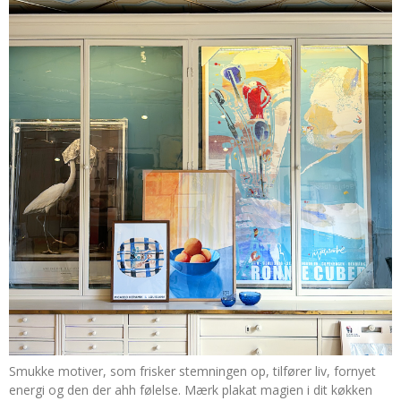
Smukke motiver, som frisker stemningen op, tilfører liv, fornyet
energi og den der ahh følelse. Mærk plakat magien i dit køkken