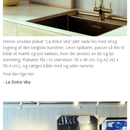
Denne smukke plakat “La dolce vita” (det søde liv) med streg
tegning af den belgiske kunstner, Léon Spilliaert, passer så fint til
både et mørkt og lyst køkken, hvor der ønskes en let og lys
stemning. Plakaten fås i to størrelser: 30 x 40 cm. Og A2 (42 x
59,4 cm.), og sælges både med og uden ramme.
Find den lige her:
- La Dolce Vita