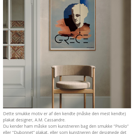
Dette smukke motiv er af den kendte (måske den mest kendte)
plakat designer, A.M. Cassandre.
Du kender ham måske som kunstneren bag den smukke “Pivolo”
eller “Dubonnet” plakat, eller som kunstneren der designede det