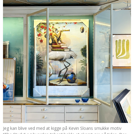
Jeg kan blive ved med at kigge på Kevin Sloans smukke motiv