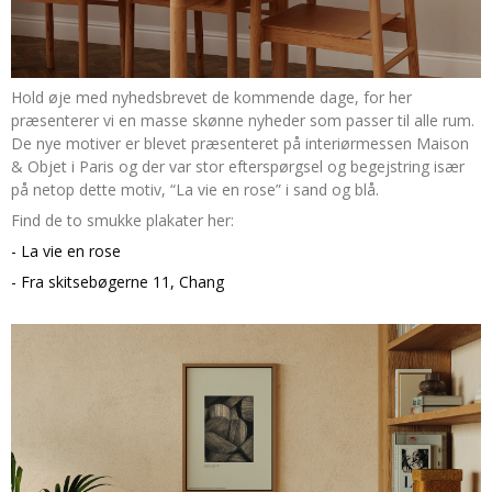
Hold øje med nyhedsbrevet de kommende dage, for her
præsenterer vi en masse skønne nyheder som passer til alle rum.
De nye motiver er blevet præsenteret på interiørmessen Maison
& Objet i Paris og der var stor efterspørgsel og begejstring især
på netop dette motiv, “La vie en rose” i sand og blå.
Find de to smukke plakater her:
- La vie en rose
- Fra skitsebøgerne 11, Chang