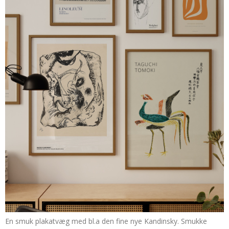
En smuk plakatvæg med bl.a den fine nye Kandinsky. Smukke