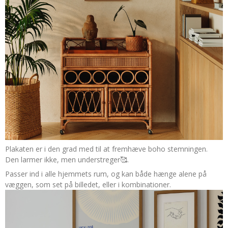
Plakaten er i den grad med til at fremhæve boho stemningen.
Den larmer ikke, men understreger🥰.
Passer ind i alle hjemmets rum, og kan både hænge alene på
væggen, som set på billedet, eller i kombinationer.