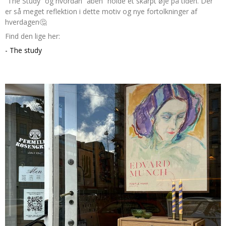
“The Study” og hvordan “aben” holde et skarpt øje på tiden. Der
er så meget reflektion i dette motiv og nye fortolkninger af
hverdagen🤔
Find den lige her:
- The study