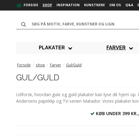
FORSIDE
SHOP
INSPIRATION
KUNSTNERE
OM OS
Q&A
PLAKATER
FARVER
Forside
/
shop
/
Farver
/
Gul/Guld
GUL/GULD
Udforsk, hvordan gule og guld plakater kan lyse dit hjem op. Ho
Andersens papirklip og TV-serien Matador. Vores plakater komme
KØB UNDER 399 KR.,