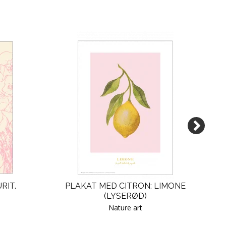
RIT.
PLAKAT MED CITRON: LIMONE
UNG
(LYSERØD)
Nature art