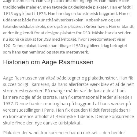
Aage Rasmussen. Han var plakatkunstner og tegner. Han malede ikke
traditionelle malerier, men tegnede og designede plakater. Han er født i
1913 og gik bort i 1975. Han har dog en kunstnerisk baggrund. Han er
uddannet både fra Kunsthåndværkerskolen i København og Det
tekniske selskabs skole, der også er placeret i København. Han er blandt
andre ting kendt for at designe plakater for DSB. Måske har du set den
nu ikoniske plakat for DSB med lyntoget, hvor speedometeret viser
120. Denne plakat lavede han tilbage i 1933 og bliver i dag betragtet
som hans gennembrud og største mesterværk.
Historien om Aage Rasmussen
Aage Rasmussen var altså både tegner og plakatkunstner. Han fik
succes tidligt i karrieren, da hans allerførste værk blev et af de helt
store mesterværker. På mange måder var de første år af hans
karriere nogle af de største. Han fik international hæder allerede i
1937. Denne hæder modtog han på baggrund af hans værker på
verdensudstillingen i Paris. Han fik desuden tildelt førstepladsen i
en konkurrence afholdt af Berlingske Tidende. Denne konkurrence
skulle finde den nye danske turistplakat.
Plakaten der vandt konkurrencen har du nok set – den hedder