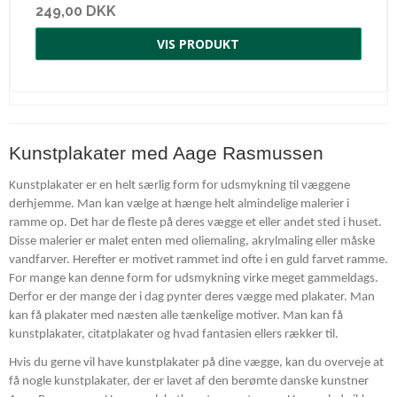
249,00 DKK
VIS PRODUKT
Kunstplakater med Aage Rasmussen
Kunstplakater er en helt særlig form for udsmykning til væggene
derhjemme. Man kan vælge at hænge helt almindelige malerier i
ramme op. Det har de fleste på deres vægge et eller andet sted i huset.
Disse malerier er malet enten med oliemaling, akrylmaling eller måske
vandfarver. Herefter er motivet rammet ind ofte i en guld farvet ramme.
For mange kan denne form for udsmykning virke meget gammeldags.
Derfor er der mange der i dag pynter deres vægge med plakater. Man
kan få plakater med næsten alle tænkelige motiver. Man kan få
kunstplakater, citatplakater og hvad fantasien ellers rækker til.
Hvis du gerne vil have kunstplakater på dine vægge, kan du overveje at
få nogle kunstplakater, der er lavet af den berømte danske kunstner