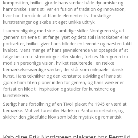
komposition, hvilket gjorde hans værker både dynamiske og
harmoniske. Hans stil var en fusion af tradition og innovation,
hvor han formåede at blande elementer fra forskellige
kunstretninger og skabe sit eget unikke udtryk.
I sammenligning med sine samtidige skiller Nordgreen sig ud
gennem sin evne til at fange lyset og dets spil i landskaber eller
portrætter, hvilket giver hans billeder en levende og næsten taktil
kvalitet. Mens mange af hans jævnaldrende var optagede af at
følge bestemte strømninger eller skoler, forblev Nordgreen tro
mod sin personlige vision, hvilket resulterede i en række
bemærkelsesværdige værker, der står som milepæle i dansk
kunst. Hans teknikker og den konstante udvikling af hans stil
gjorde ham til en pioner inden for genren, og hans værker er
fortsat en kilde til inspiration og studier for kunstnere og
kunstelskere.
Særligt hans fortolkning af en Tivoli plakat fra 1945 er værd at
bemærke. Motivet forestiller Harlekin i Pantomimeteatre, og
skildrer den gådefulde klov som både mystisk og romantisk.
Køb dine Erik Nordgreen plakater hos Permild