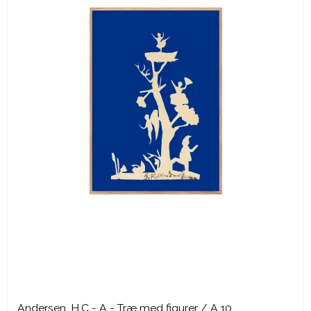
Andersen, H.C - A - Træ med figurer / A 10