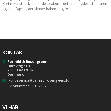
Korins kunst er ikke blot dekoration – det er en hyldest til naturen
og en tilføjelse, der skaber balance og ro.
KONTAKT
Permild & Rosengreen
Hørsvinget 3
2630 Taastrup
Danmark
:
kundeservice@permild-rosengreen.dk
CVR-nummer: 38152807
VI HAR