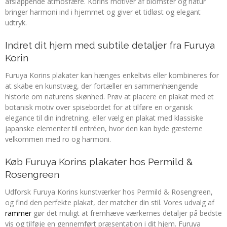
afslappende atmosfære. Korins motiver af blomster og natur
bringer harmoni ind i hjemmet og giver et tidløst og elegant
udtryk.
Indret dit hjem med subtile detaljer fra Furuya
Korin
Furuya Korins plakater kan hænges enkeltvis eller kombineres for
at skabe en kunstvæg, der fortæller en sammenhængende
historie om naturens skønhed. Prøv at placere en plakat med et
botanisk motiv over spisebordet for at tilføre en organisk
elegance til din indretning, eller vælg en plakat med klassiske
japanske elementer til entréen, hvor den kan byde gæsterne
velkommen med ro og harmoni.
Køb Furuya Korins plakater hos Permild &
Rosengreen
Udforsk Furuya Korins kunstværker hos Permild & Rosengreen,
og find den perfekte plakat, der matcher din stil. Vores udvalg af
rammer
gør det muligt at fremhæve værkernes detaljer på bedste
vis og tilføje en gennemført præsentation i dit hjem. Furuya