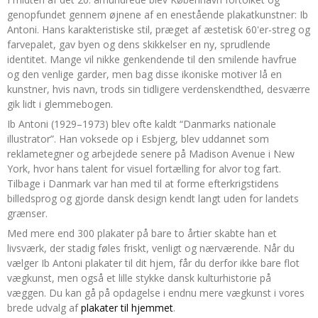
genopfundet gennem øjnene af en enestående plakatkunstner: Ib
Antoni. Hans karakteristiske stil, præget af æstetisk 60'er-streg og
farvepalet, gav byen og dens skikkelser en ny, sprudlende
identitet. Mange vil nikke genkendende til den smilende havfrue
og den venlige garder, men bag disse ikoniske motiver lå en
kunstner, hvis navn, trods sin tidligere verdenskendthed, desværre
gik lidt i glemmebogen.
Ib Antoni (1929–1973) blev ofte kaldt “Danmarks nationale
illustrator”. Han voksede op i Esbjerg, blev uddannet som
reklametegner og arbejdede senere på Madison Avenue i New
York, hvor hans talent for visuel fortælling for alvor tog fart.
Tilbage i Danmark var han med til at forme efterkrigstidens
billedsprog og gjorde dansk design kendt langt uden for landets
grænser.
Med mere end 300 plakater på bare to årtier skabte han et
livsværk, der stadig føles friskt, venligt og nærværende. Når du
vælger Ib Antoni plakater til dit hjem, får du derfor ikke bare flot
vægkunst, men også et lille stykke dansk kulturhistorie på
væggen. Du kan gå på opdagelse i endnu mere vægkunst i vores
brede udvalg af
plakater til hjemmet
.