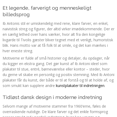
Et legende, farverigt og menneskeligt
billedsprog
Ib Antonis stil er umiskendelig med rene, klare farver, en enkel,
naivistisk streg og figurer, der altid virker imødekommende. Der er
en særlig lethed over hans værker, hvor alt fra den kongelige
livgarde til Tivolis gæster bliver tegnet med et venligt, humoristisk
blik. Hans motto var at få folk til at smile, og det kan mærkes i
hver eneste streg.
Motiverne er fulde af små historier og detaljer, du opdager, når
du kigger en ekstra gang. Det gør kunst af Ib Antoni ideel som
plakater til stue, entré, børneværelse eller kontor – steder, hvor
du gerne vil skabe en personlig og positiv stemning. Med Ib Antoni
plakater får du kunst, der både er til at forstå og til at holde af, og
som smukt kan supplere andre
kunstplakater til indretningen
.
Tidløst dansk design i moderne indretning
Selvom mange af motiverne stammer fra 1960’erne, føles de
overraskende nutidige. De klare farver og det enkle formsprog