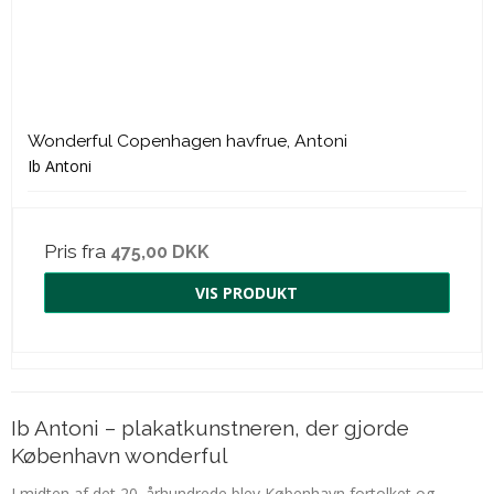
Wonderful Copenhagen havfrue, Antoni
Ib Antoni
Pris fra
475,00 DKK
VIS PRODUKT
Ib Antoni – plakatkunstneren, der gjorde
København wonderful
I midten af det 20. århundrede blev København fortolket og