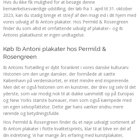
Hvis du ikke fik mulighed for at besøge denne
bemærkelsesværdige udstilling, der løb fra 1. april til 31. oktober
2023, kan du stadig bringe et strejf af den magi ind i dit hjem med
vores udvalg af Ib Antoni plakater. Hos Permild & Rosengreen
finder du som altid et omfattende udvalg af plakater– og Ib
Antonis plakatkunst er ingen undtagelse.
Køb Ib Antoni plakater hos Permild &
Rosengreen
Ib Antonis fortælling er dybt forankret i vores danske kulturarv.
Historien om den unge dansker, der formåede at sætte
København på verdenskortet, er intet mindre end inspirerende.
Men det er også historien om en kunstner, der drev sig selv til det
yderste, som var modig nok til at dukke uanmeldt op på Europas
og New Yorks største bureauer, men som også kæmpede med
sin egen selvopfattelse. Dette gør hans værker endnu mere
rørende og betydningsfulde.
Hos Permild & Rosengreen finder du et nøje udvalgt sortiment af
Ib Antoni plakater i flotte kvalitetsprints, klar til at blive en del af
din indretning. Vi har mange års erfaring med kunstplakater,