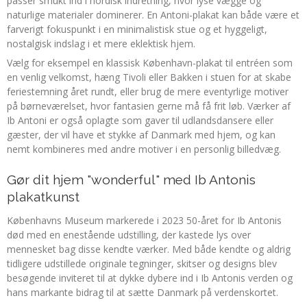
passer smukt ind i nordisk indretning, hvor lyse vægge og
naturlige materialer dominerer. En Antoni-plakat kan både være et
farverigt fokuspunkt i en minimalistisk stue og et hyggeligt,
nostalgisk indslag i et mere eklektisk hjem.
Vælg for eksempel en klassisk København-plakat til entréen som
en venlig velkomst, hæng Tivoli eller Bakken i stuen for at skabe
feriestemning året rundt, eller brug de mere eventyrlige motiver
på børneværelset, hvor fantasien gerne må få frit løb. Værker af
Ib Antoni er også oplagte som gaver til udlandsdansere eller
gæster, der vil have et stykke af Danmark med hjem, og kan
nemt kombineres med andre motiver i en personlig billedvæg.
Gør dit hjem "wonderful" med Ib Antonis
plakatkunst
Københavns Museum markerede i 2023 50-året for Ib Antonis
død med en enestående udstilling, der kastede lys over
mennesket bag disse kendte værker. Med både kendte og aldrig
tidligere udstillede originale tegninger, skitser og designs blev
besøgende inviteret til at dykke dybere ind i Ib Antonis verden og
hans markante bidrag til at sætte Danmark på verdenskortet.