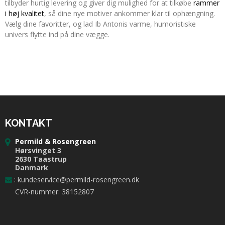
tilbyder hurtig levering og giver dig mulighed for at tilkøbe
rammer
i høj kvalitet
, så dine nye motiver ankommer klar til ophængning.
Vælg dine favoritter, og lad Ib Antonis varme, humoristiske
univers flytte ind på dine vægge.
KONTAKT
Permild & Rosengreen
Hørsvinget 3
2630 Taastrup
Danmark
:
kundeservice@permild-rosengreen.dk
CVR-nummer: 38152807