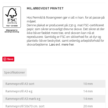
MILJØBEVIDST PRINTET
Hos Permild & Rosengreen gør vi alt vi kan, for at passe på
miljøet.
Denne plakat er produceret på 230 g. mat FSC-certificeret
papir, som sikrer ansvarligt drevne skove. Det sikrer at der
ikke bliver fældet mere træ, end skoven kan nå at
reproducere. Samtidig er FSC en sikkerhed for, at dyr og
planteliv bliver beskyttet, samt ordenlig arbejdsforhold for
skovarbejderne.
Læs evt. mere her.
Save
Specifikationer
Rammeprofil A3 sort
10 mm
Rammeprofil A3 eg
14 mm
Rammeprofil A3 mørk eg
14 mm
Rammeprofil 50x70 cm. sort
20 mm