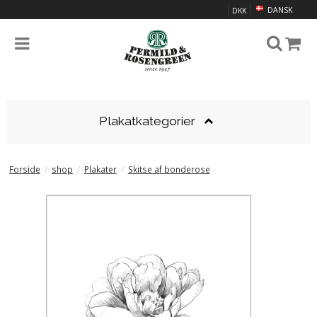
DANSK
DKK
Plakatkategorier
Forside
/
shop
/
Plakater
/
Skitse af bonderose