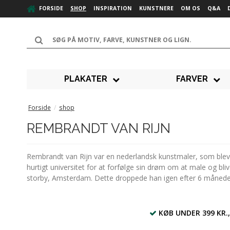
FORSIDE
SHOP
INSPIRATION
KUNSTNERE
OM OS
Q&A
PLAKATER
FARVER
Forside
/
shop
REMBRANDT VAN RIJN
Rembrandt van Rijn var en nederlandsk kunstmaler, som blev f
hurtigt universitet for at forfølge sin drøm om at male og bli
storby, Amsterdam. Dette droppede han igen efter 6 måneder fo
KØB UNDER 399 KR.,