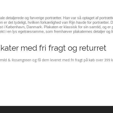
ale detaljerede og farverige portrætter. Han var så optaget af portrætter
er det tydeligt, hvilken forkærlighed van Rijn havde for portrætt
i København, Danmark. Plakaten er klassisk for sin samtid, og er perf
rfekt i en lys egetræsramme, som fremhæver plakaternes detaljer og l
ater med fri fragt og returret
ild & Rosengreen og få dem leveret med fri fragt på køb over 399 kr. 