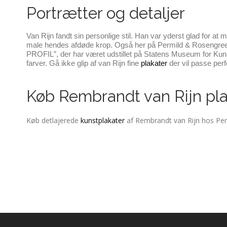
Portrætter og detaljer
Van Rijn fandt sin personlige stil. Han var yderst glad for at m
male hendes afdøde krop. Også her på Permild & Rosengreen 
PROFIL”, der har været udstillet på Statens Museum for Kunst 
farver. Gå ikke glip af van Rijn fine 
plakater
 der vil passe pe
Køb Rembrandt van Rijn plak
Køb detlajerede
kunstplakater
af Rembrandt van Rijn hos Perm