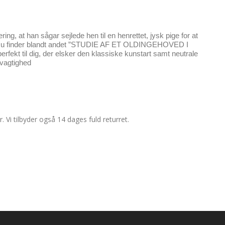
ing, at han sågar sejlede hen til en henrettet, jysk pige for at 
er. Du finder blandt andet ”STUDIE AF ET OLDINGEHOVED I 
ekt til dig, der elsker den klassiske kunstart samt neutrale 
ivagtighed
Vi tilbyder også 14 dages fuld returret.