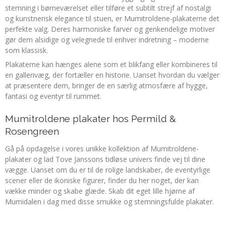
stemning i børneværelset eller tilføre et subtilt strejf af nostalgi
og kunstnerisk elegance til stuen, er Mumitroldene-plakaterne det
perfekte valg. Deres harmoniske farver og genkendelige motiver
gør dem alsidige og velegnede til enhver indretning – moderne
som klassisk.
Plakaterne kan hænges alene som et blikfang eller kombineres til
en gallerivæg, der fortæller en historie. Uanset hvordan du vælger
at præsentere dem, bringer de en særlig atmosfære af hygge,
fantasi og eventyr til rummet.
Mumitroldene plakater hos Permild &
Rosengreen
Gå på opdagelse i vores unikke kollektion af Mumitroldene-
plakater og lad Tove Janssons tidløse univers finde vej til dine
vægge. Uanset om du er til de rolige landskaber, de eventyrlige
scener eller de ikoniske figurer, finder du her noget, der kan
vække minder og skabe glæde. Skab dit eget lille hjørne af
Mumidalen i dag med disse smukke og stemningsfulde plakater.