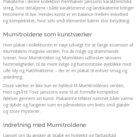
Plakaterne i denne kollektion fremhæver Janssons karakteristiske
streg, hvor detaljerne i både karaktererne og landskaberne bringer
historierne til live. Hendes kunst er en balance mellem enkelhed
og kompleksitet, hvor selv små elementer bærer stor betydning.
Mumitroldene som kunstværker
Hver plakat i kollektionen er nøje udvalgt for at fange essensen af
Mumidalens magiske verden. Fra de rolige og drømmende
scener, hvor Mumitrolden og Mumrikken udforsker skovens
hemmeligheder, til de mere livlige og humoristiske øjeblikke med
Lille My og Hattifnatterne – der er en plakat til enhver smag og
anledning.
Disse værker er ikke kun en hyldest til Mumitroldenes verden,
men også til Tove Janssons evne til at formidle komplekse
følelser gennem sin kunst. Plakaterne tilfører rummet både varme
og dybde og fungerer som en påmindelse om livets små glæder
og store mysterier.
Indretning med Mumitroldene
Uanset om du ønsker at skabe en hyggelig og fantasifuld