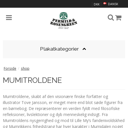
DANSK
DKK
Plakatkategorier
Forside
/
shop
MUMITROLDENE
Mumitroldene, skabt af den visionære finske forfatter og
illustrator Tove Jansson, er meget mere end blot søde figurer fra
en børnebog. De repræsenterer en verden fyldt med filosofiske
refleksioner, livslektioner og dyb menneskelig indsigt. Fra
Mumitroldens nysgerrighed og mod til Lille My’s fandenivoldskhed
og Mumrikkens frihedstrang har hver karakter i Mumidalen noget