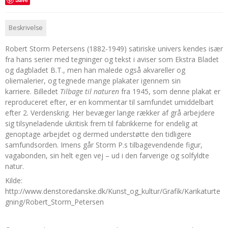
Beskrivelse
Robert Storm Petersens (1882-1949) satiriske univers kendes især
fra hans serier med tegninger og tekst i aviser som Ekstra Bladet
og dagbladet B.T., men han malede også akvareller og
oliemalerier, og tegnede mange plakater igennem sin
karriere.
Billedet
Tilbage til naturen
fra 1945, som denne plakat er
reproduceret efter, er en kommentar til samfundet umiddelbart
efter 2. Verdenskrig. Her bevæger lange rækker af grå arbejdere
sig tilsyneladende ukritisk frem til fabrikkerne for endelig at
genoptage arbejdet og dermed understøtte den tidligere
samfundsorden. Imens går Storm P.s tilbagevendende figur,
vagabonden, sin helt egen vej – ud i den farverige og solfyldte
natur.
Kilde:
http://www.denstoredanske.dk/Kunst_og_kultur/Grafik/Karikaturte
gning/Robert_Storm_Petersen