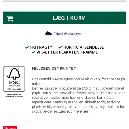
LÆG I KURV
Tilføj til Ønskeskyen
FRI FRAGT*
HURTIG AFSENDELSE
VI SÆTTER PLAKATEN I RAMME
MILJØBEVIDST PRINTET
Hos Permild & Rosengreen gør vi alt vi kan, for at passe på
miljøet.
Denne plakat er produceret på 230 g. mat FSC-certificeret
papir, som sikrer ansvarligt drevne skove. Det sikrer at der
ikke bliver fældet mere træ, end skoven kan nå at
reproducere. Samtidig er FSC en sikkerhed for, at dyr og
planteliv bliver beskyttet, samt ordenlig arbejdsforhold for
skovarbejderne.
Læs evt. mere her.
Save