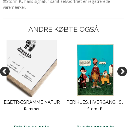
®Storm P., hans signatur samt selvportræt er registrerede
varemærker.
ANDRE KØBTE OGSÅ
EGETRÆSRAMME NATUR
PERIKLES. HVERGANG . STORM P
Rammer
Storm P.