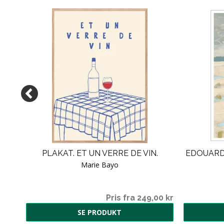
D
PLAKAT. ET UN VERRE DE VIN.
EDOUARD 
Marie Bayo
5,00
Pris fra 249,00 kr
SE PRODUKT