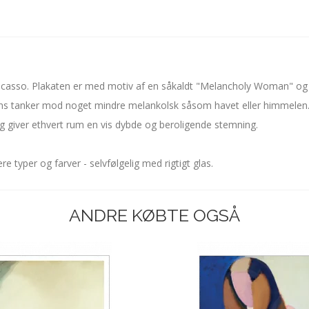
icasso. Plakaten er med motiv af en såkaldt "Melancholy Woman" og v
 ens tanker mod noget mindre melankolsk såsom havet eller himmelen
 og giver ethvert rum en vis dybde og beroligende stemning.
 typer og farver - selvfølgelig med rigtigt glas.
ANDRE KØBTE OGSÅ