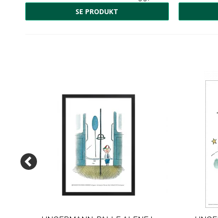
SE PRODUKT
KVEJ
00 kr