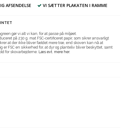
IG AFSENDELSE
VI SÆTTER PLAKATEN I RAMME
RINTET
reen gør vi alt vi kan, for at passe på miljøet.
uceret på 230 g. mat FSC-certificeret papir, som sikrer ansvarligt
krer at der ikke bliver fældet mere træ, end skoven kan nå at
g er FSC en sikkerhed for, at dyr og planteliv bliver beskyttet, samt
old for skovarbejderne.
Læs evt. mere her.