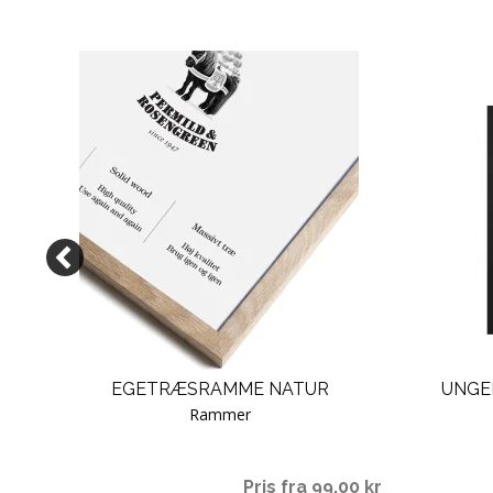
EGETRÆSRAMME NATUR
UNGE
Rammer
00 kr
Pris fra 99,00 kr