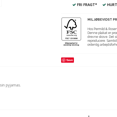
FRI FRAGT*
HURT
MILJØBEVIDST P
Hos Permild & Roseng
Denne plakat er prod
drevne skove. Det si
reproducere. Samtidi
ordenlig arbejdsforh
Save
d sin pyjamas.