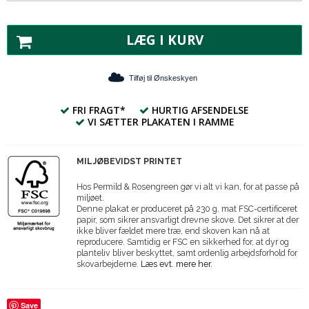
LÆG I KURV
Tilføj til Ønskeskyen
FRI FRAGT*
HURTIG AFSENDELSE
VI SÆTTER PLAKATEN I RAMME
MILJØBEVIDST PRINTET
Hos Permild & Rosengreen gør vi alt vi kan, for at passe på
miljøet.
Denne plakat er produceret på 230 g. mat FSC-certificeret
papir, som sikrer ansvarligt drevne skove. Det sikrer at der
ikke bliver fældet mere træ, end skoven kan nå at
reproducere. Samtidig er FSC en sikkerhed for, at dyr og
planteliv bliver beskyttet, samt ordenlig arbejdsforhold for
skovarbejderne.
Læs evt. mere her.
Save