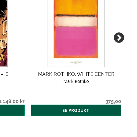
- IS
MARK ROTHKO. WHITE CENTER
M
Mark Rothko
a 148,00 kr
375,00
SE PRODUKT