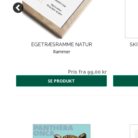
TRØM
EGETRÆSRAMME NATUR
SK
Rammer
00 kr
Pris fra 99,00 kr
SE PRODUKT