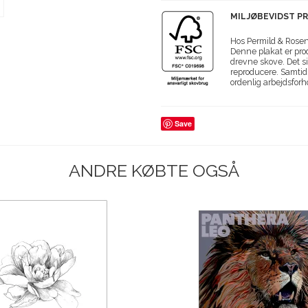
MILJØBEVIDST P
Hos Permild & Roseng
Denne plakat er prod
drevne skove. Det si
reproducere. Samtidi
ordenlig arbejdsforh
Save
ANDRE KØBTE OGSÅ