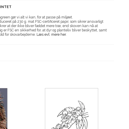
RINTET
reen gør vi alt vi kan, for at passe på miljøet.
uceret på 230 g. mat FSC-certificeret papir, som sikrer ansvarligt
krer at der ikke bliver fældet mere træ, end skoven kan nå at
g er FSC en sikkerhed for, at dyr og planteliv bliver beskyttet, samt
old for skovarbejderne.
Læs evt. mere her.