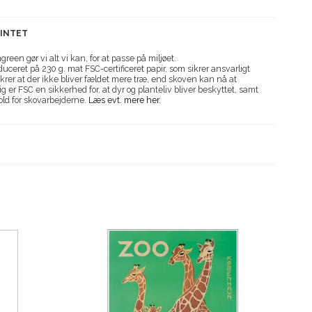
RINTET
reen gør vi alt vi kan, for at passe på miljøet.
uceret på 230 g. mat FSC-certificeret papir, som sikrer ansvarligt
krer at der ikke bliver fældet mere træ, end skoven kan nå at
g er FSC en sikkerhed for, at dyr og planteliv bliver beskyttet, samt
old for skovarbejderne.
Læs evt. mere her.