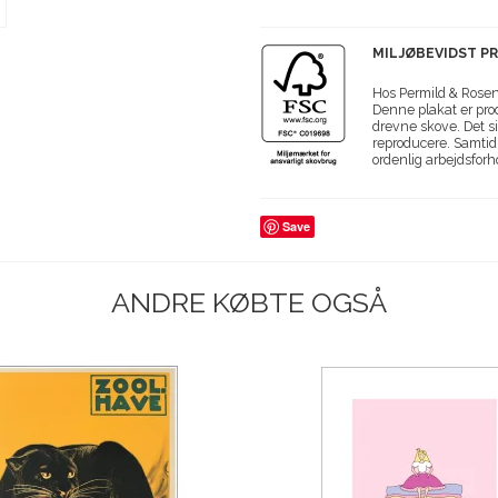
MILJØBEVIDST P
Hos Permild & Roseng
Denne plakat er prod
drevne skove. Det si
reproducere. Samtidi
ordenlig arbejdsforh
Save
ANDRE KØBTE OGSÅ