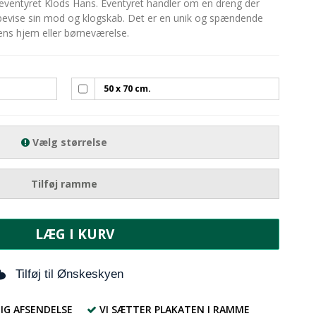
a eventyret Klods Hans. Eventyret handler om en dreng der
 bevise sin mod og klogskab. Det er en unik og spændende
erens hjem eller børneværelse.
50 x 70 cm.
Vælg størrelse
Tilføj ramme
LÆG I KURV
Tilføj til Ønskeskyen
IG AFSENDELSE
VI SÆTTER PLAKATEN I RAMME