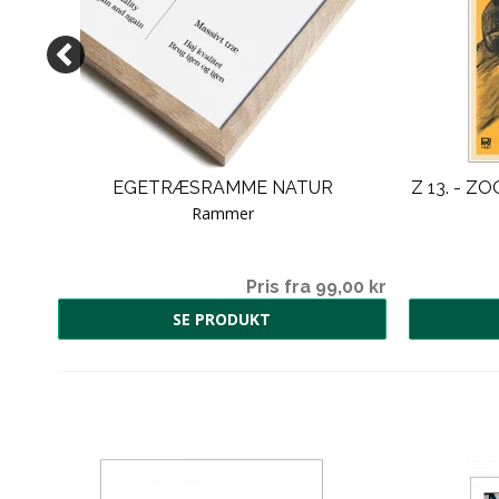
N -
EGETRÆSRAMME NATUR
Z 13. - 
Rammer
00 kr
Pris fra 99,00 kr
SE PRODUKT