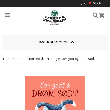
DANSK
DKK
Plakatkategorier
Forside
/
shop
/
Børneplakater
/
Ugle: Sov godt og drøm sødt