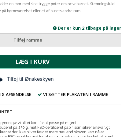
 sidder en mor med sine trygge poter om rævebarnet. Stemningsfuld
me på børneværelset eller et af husets andre rum.
Der er kun 2 tilbage på lager
Tilføj ramme
LÆG I KURV
Tilføj til Ønskeskyen
IG AFSENDELSE
VI SÆTTER PLAKATEN I RAMME
RINTET
reen gør vi alt vi kan, for at passe på miljøet.
uceret på 230 g. mat FSC-certificeret papir, som sikrer ansvarligt
krer at der ikke bliver fældet mere træ, end skoven kan nå at
g er FSC en sikkerhed for, at dyr og planteliv bliver beskyttet, samt