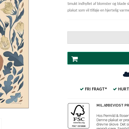
Smukt indhyllet af blomster og blade
plakat som vil tilføje en hjertelig var
FRI FRAGT*
HURT
MILJØBEVIDST P
Hos Permild & Roseng
Denne plakat er prod
drevne skove. Det si
reproducere. Samtidi