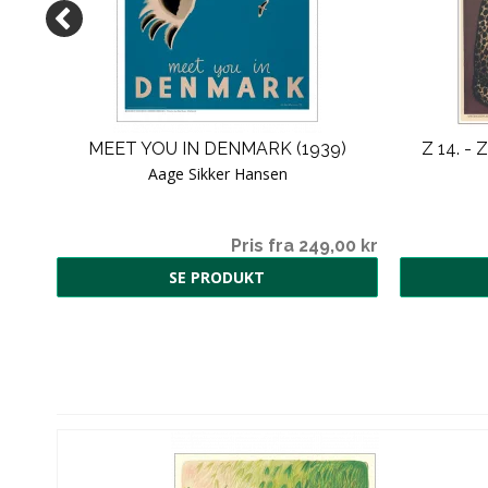
ER
MEET YOU IN DENMARK (1939)
Z 14. -
Aage Sikker Hansen
8,00
Pris fra 249,00 kr
SE PRODUKT