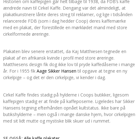
Historien om kaffepigen går helt tilbage til 1938, da FDB’s kaffe
ændrede navn til Cirkel Kaffe. Dengang var det almindeligt, at
plakatkunstnere lånte deres streg til reklamer, og lige i tidsånden
relancerede FDB (som i dag hedder Coop) deres kaffemærke
med en plakat, der forestillede en mørklødet mand med store
cirkelformede øreringe.
Plakaten blev senere erstattet, da Kaj Matthiesen tegnede en
plakat af en afrikansk kvinde i profil med store øreringe.
Matthiesens design fik dog ikke lov til pryde kaffedåserne i mange
år. For i 1955 fik
Aage Sikker Hansen
til opgave at tegne en ny
cirkelpige – og det er den cirkelpige, vi kender i dag.
Cirkel Kaffe findes stadig på hylderne i Coops butikker, ligesom
kaffepigen stadig er at finde på kaffeposerne. Ligeledes har Sikker
Hansens tegning efterhånden opnået kultstatus. Ikke bare på
butikshylderne – men også i mange danske hjem, hvor cirkelpigen
med sit lidt mutte og mystiske blik skuer ud i rummet.
SE OGSÅ:
Alle kaffe plakater