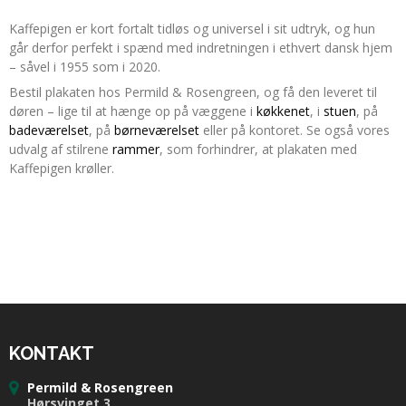
Kaffepigen er kort fortalt tidløs og universel i sit udtryk, og hun
går derfor perfekt i spænd med indretningen i ethvert dansk hjem
– såvel i 1955 som i 2020.
Bestil plakaten hos Permild & Rosengreen, og få den leveret til
døren – lige til at hænge op på væggene i
køkkenet
, i
stuen
, på
badeværelset
, på
børneværelset
eller på kontoret. Se også vores
udvalg af stilrene
rammer
, som forhindrer, at plakaten med
Kaffepigen krøller.
KONTAKT
Permild & Rosengreen
Hørsvinget 3