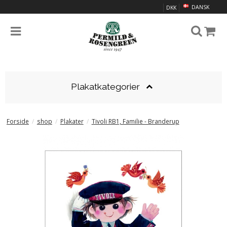
DANSK
DKK
Plakatkategorier
Forside
/
shop
/
Plakater
/
Tivoli RB1, Familie - Branderup