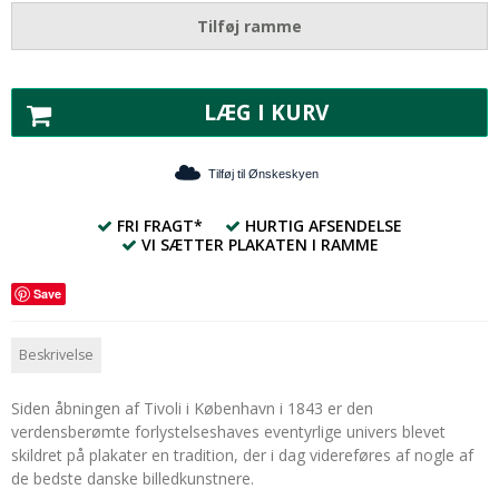
Tilføj ramme
LÆG I KURV
Tilføj til Ønskeskyen
FRI FRAGT*
HURTIG AFSENDELSE
VI SÆTTER PLAKATEN I RAMME
Save
Beskrivelse
Siden åbningen af Tivoli i København i 1843 er den
verdensberømte forlystelseshaves eventyrlige univers blevet
skildret på plakater en tradition, der i dag videreføres af nogle af
de bedste danske billedkunstnere.