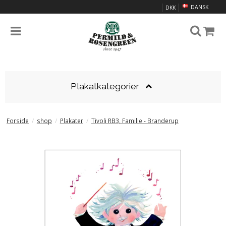
DANSK
DKK
Plakatkategorier
Forside
/
shop
/
Plakater
/
Tivoli RB3, Familie - Branderup