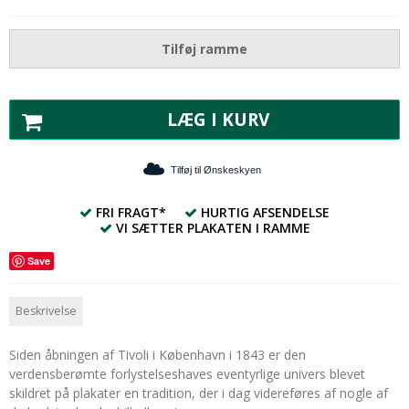
Tilføj ramme
LÆG I KURV
Tilføj til Ønskeskyen
FRI FRAGT*
HURTIG AFSENDELSE
VI SÆTTER PLAKATEN I RAMME
Save
Beskrivelse
Siden åbningen af Tivoli i København i 1843 er den
verdensberømte forlystelseshaves eventyrlige univers blevet
skildret på plakater en tradition, der i dag videreføres af nogle af