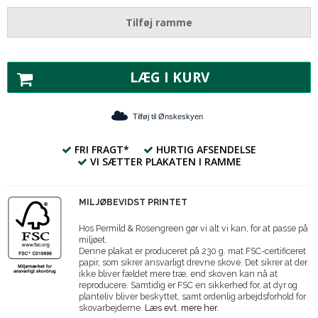
Tilføj ramme
LÆG I KURV
Tilføj til Ønskeskyen
FRI FRAGT*
HURTIG AFSENDELSE
VI SÆTTER PLAKATEN I RAMME
MILJØBEVIDST PRINTET
Hos Permild & Rosengreen gør vi alt vi kan, for at passe på
miljøet.
Denne plakat er produceret på 230 g. mat FSC-certificeret
papir, som sikrer ansvarligt drevne skove. Det sikrer at der
ikke bliver fældet mere træ, end skoven kan nå at
reproducere. Samtidig er FSC en sikkerhed for, at dyr og
planteliv bliver beskyttet, samt ordenlig arbejdsforhold for
skovarbejderne.
Læs evt. mere her.