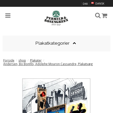
DANSK
DKK
Plakatkategorier
Forside
/
shop
/
Plakater
/
Andersen, Bo Bonfils, Adolphe Mouron Cassandre, Plakatvæg