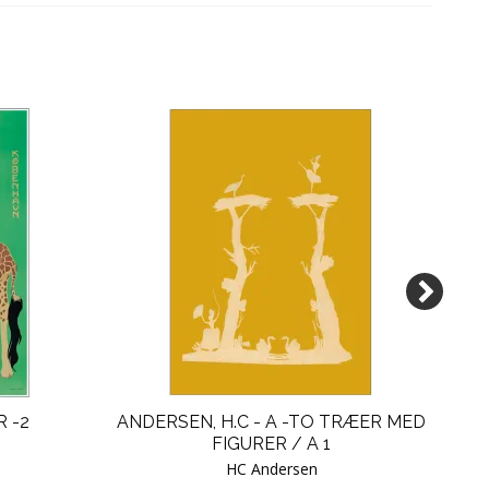
R -2
ANDERSEN, H.C - A -TO TRÆER MED
FIGURER / A 1
HC Andersen