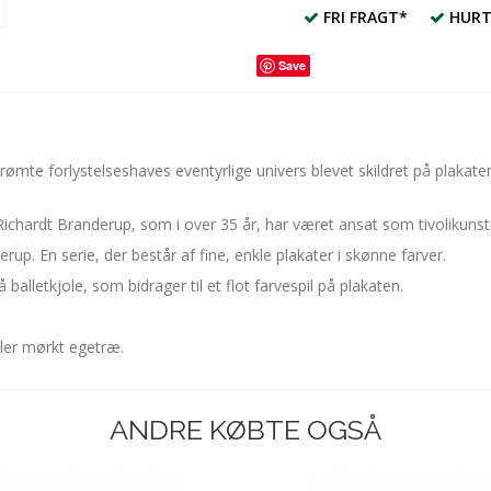
FRI FRAGT*
HURT
Save
mte forlystelseshaves eventyrlige univers blevet skildret på plakater 
ichardt Branderup, som i over 35 år, har været ansat som tivolikunstn
up. En serie, der består af fine, enkle plakater i skønne farver.
balletkjole, som bidrager til et flot farvespil på plakaten.
ller mørkt egetræ.
ANDRE KØBTE OGSÅ