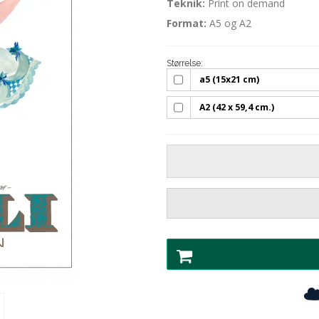
Teknik
:
Print on demand
Format:
A5 og A2
Størrelse:
a5 (15x21 cm)
A2 (42 x 59,4 cm.)