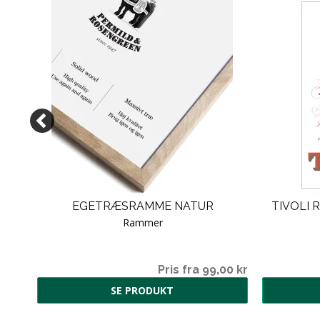
N -
EGETRÆSRAMME NATUR
TIVOLI 
Rammer
00 kr
Pris fra 99,00 kr
SE PRODUKT