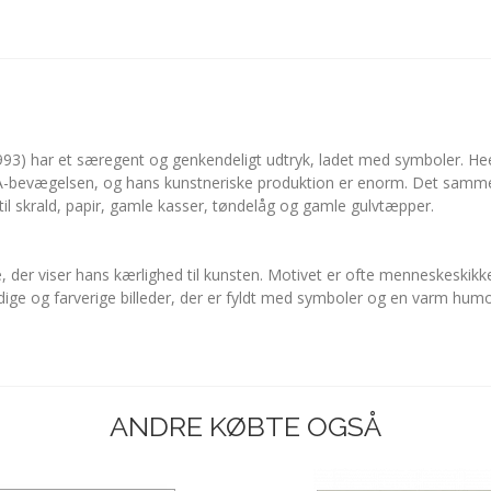
993) har et særegent og genkendeligt udtryk, ladet med symboler. He
-bevægelsen, og hans kunstneriske produktion er enorm. Det samme v
til skrald, papir, gamle kasser, tøndelåg og gamle gulvtæpper.
der viser hans kærlighed til kunsten. Motivet er ofte menneskeskikk
dige og farverige billeder, der er fyldt med symboler og en varm humo
ANDRE KØBTE OGSÅ