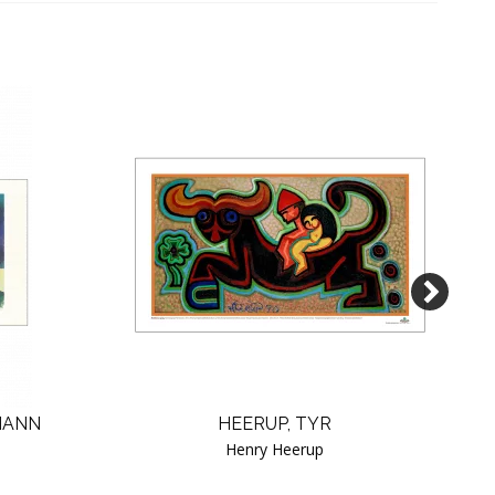
MANN
HEERUP, TYR
A
Henry Heerup