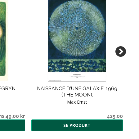
EGRYN.
NAISSANCE D'UNE GALAXIE, 1969
(THE MOON).
KUN
Max Ernst
ra 49,00 kr
425,00
SE PRODUKT