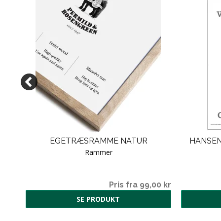
TRØM
EGETRÆSRAMME NATUR
HANSEN,
Rammer
00 kr
Pris fra 99,00 kr
SE PRODUKT