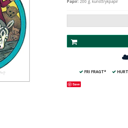
Papir:
200 g. kunsttrykpapir
FRI FRAGT*
HURT
Save