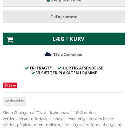
Tilføj ramme
LÆG I KURV
Tilføj til Ønskeskyen
FRI FRAGT*
HURTIG AFSENDELSE
VI SÆTTER PLAKATEN I RAMME
Save
Beskrivelse
Siden åbningen af Tivoli i København i 1843 er den
verdensberømte forlystelseshaves eventyrlige univers blevet
skildret på plakater en tradition, der i dag videreføres af nogle af