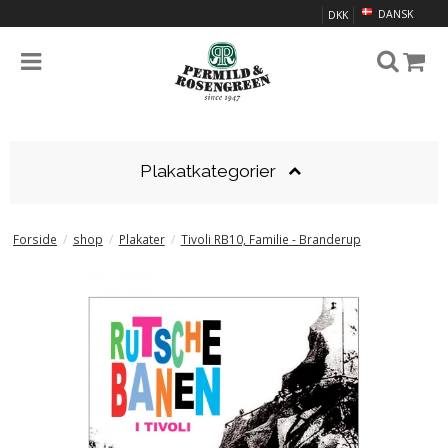
DANSK
DKK
Plakatkategorier
Forside
/
shop
/
Plakater
/
Tivoli RB10, Familie - Branderup