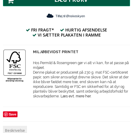
Tilføj til Ønskeskyen
FRI FRAGT*
HURTIG AFSENDELSE
VI SÆTTER PLAKATEN I RAMME
MILJØBEVIDST PRINTET
Hos Permild & Rosengreen gør vi alt vi kan, for at passe på
miljøet.
Denne plakat er produceret på 230 g. mat FSC-certificeret
papir, som sikrer ansvarligt drevne skove. Det sikrer at der
ikke bliver fældet mere træ, end skoven kan nå at
reproducere. Samtidig er FSC en sikkerhed for, at dyr og
planteliv bliver beskyttet, samt ordenlig arbejdsforhold for
skovarbejderne.
Læs evt. mere her.
Save
Beskrivelse