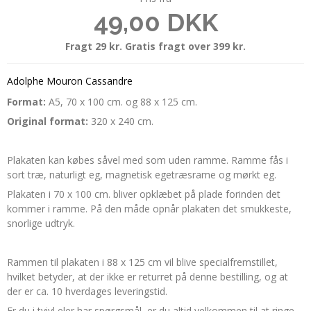
49,00 DKK
Fragt 29 kr. Gratis fragt over 399 kr.
Adolphe Mouron Cassandre
Format:
A5, 70 x 100 cm. og 88 x 125 cm.
Original format:
320 x 240 cm.
Plakaten kan købes såvel med som uden ramme. Ramme fås i
sort træ, naturligt eg, magnetisk egetræsrame og mørkt eg.
Plakaten i 70 x 100 cm. bliver opklæbet på plade forinden det
kommer i ramme. På den måde opnår plakaten det smukkeste,
snorlige udtryk.
Rammen til plakaten i 88 x 125 cm vil blive specialfremstillet,
hvilket betyder, at der ikke er returret på denne bestilling, og at
der er ca. 10 hverdages leveringstid.
Er du i tvivl eler har spørgsmål, er du altid velkommen til at ringe