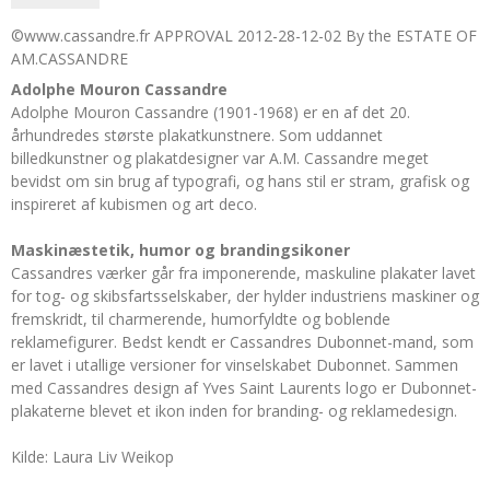
©www.cassandre.fr APPROVAL 2012-28-12-02 By the ESTATE OF
AM.CASSANDRE
Adolphe Mouron Cassandre
Adolphe Mouron Cassandre (1901-1968) er en af det 20.
århundredes største plakatkunstnere. Som uddannet
billedkunstner og plakatdesigner var A.M. Cassandre meget
bevidst om sin brug af typografi, og hans stil er stram, grafisk og
inspireret af kubismen og art deco.
Maskinæstetik, humor og brandingsikoner
Cassandres værker går fra imponerende, maskuline plakater lavet
for tog- og skibsfartsselskaber, der hylder industriens maskiner og
fremskridt, til charmerende, humorfyldte og boblende
reklamefigurer. Bedst kendt er Cassandres Dubonnet-mand, som
er lavet i utallige versioner for vinselskabet Dubonnet. Sammen
med Cassandres design af Yves Saint Laurents logo er Dubonnet-
plakaterne blevet et ikon inden for branding- og reklamedesign.
Kilde: Laura Liv Weikop