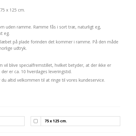
75 x 125 cm.
m uden ramme. Ramme fås i sort træ, naturligt eg,
t eg.
opklæbet på plade forinden det kommer i ramme. På den måde
orlige udtryk.
il blive specialfremstillet, hvilket betyder, at der ikke er
t der er ca. 10 hverdages leveringstid.
r du altid velkommen til at ringe til vores kundeservice.
75 x 125 cm.