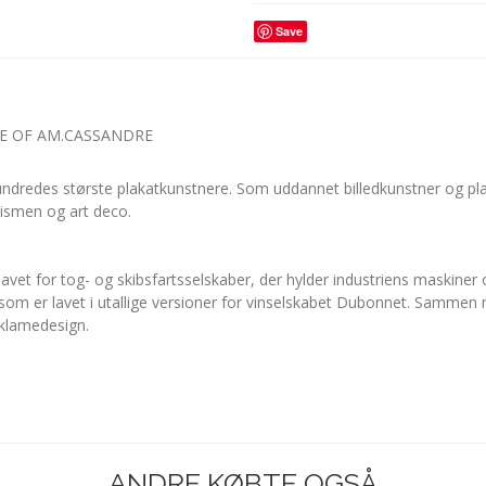
Save
ATE OF AM.CASSANDRE
ndredes største plakatkunstnere. Som uddannet billedkunstner og pl
ubismen og art deco.
vet for tog- og skibsfartsselskaber, der hylder industriens maskiner
om er lavet i utallige versioner for vinselskabet Dubonnet. Sammen 
eklamedesign.
ANDRE KØBTE OGSÅ