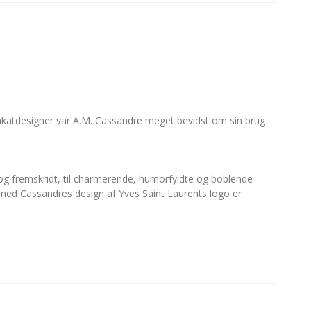
akatdesigner var A.M. Cassandre meget bevidst om sin brug
 og fremskridt, til charmerende, humorfyldte og boblende
med Cassandres design af Yves Saint Laurents logo er