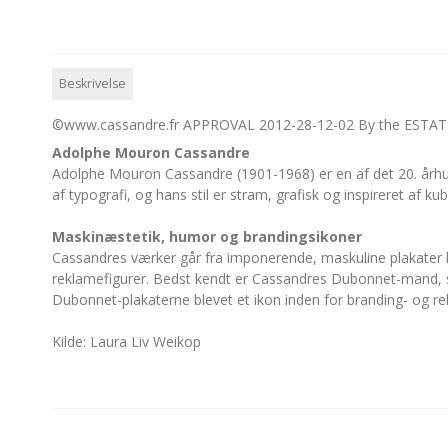
Beskrivelse
©www.cassandre.fr APPROVAL 2012-28-12-02 By the EST
Adolphe Mouron Cassandre
Adolphe Mouron Cassandre (1901-1968) er en af det 20. århu
af typografi, og hans stil er stram, grafisk og inspireret af k
Maskinæstetik, humor og brandingsikoner
Cassandres værker går fra imponerende, maskuline plakater la
reklamefigurer. Bedst kendt er Cassandres Dubonnet-mand, s
Dubonnet-plakaterne blevet et ikon inden for branding- og r
Kilde: Laura Liv Weikop