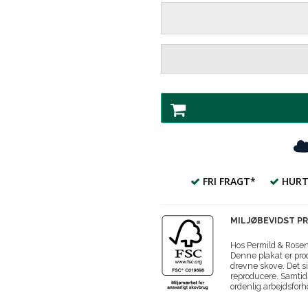
FRI FRAGT*
HURT
MILJØBEVIDST P
Hos Permild & Roseng
Denne plakat er prod
drevne skove. Det si
reproducere. Samtidi
ordenlig arbejdsforh