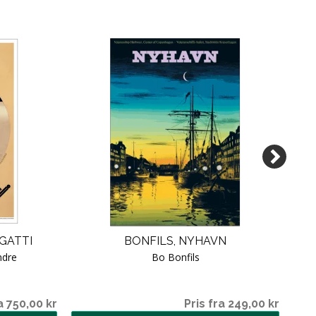
UGATTI
BONFILS, NYHAVN
C
ndre
Bo Bonfils
a 750,00 kr
Pris fra 249,00 kr