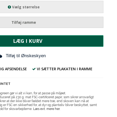
Vælg størrelse
Tilføj ramme
LÆG I KURV
Tilføj til Ønskeskyen
IG AFSENDELSE
VI SÆTTER PLAKATEN I RAMME
RINTET
reen gør vi alt vi kan, for at passe på miljøet.
uceret på 230 g. mat FSC-certificeret papir, som sikrer ansvarligt
krer at der ikke bliver fældet mere træ, end skoven kan nå at
g er FSC en sikkerhed for, at dyr og planteliv bliver beskyttet, samt
old for skovarbejderne.
Læs evt. mere her.