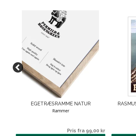
N -
EGETRÆSRAMME NATUR
RASMUS
Rammer
00 kr
Pris fra 99,00 kr