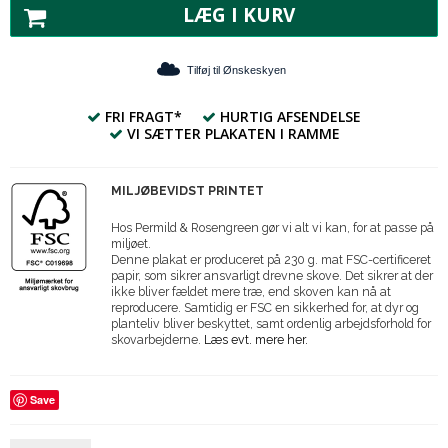
LÆG I KURV
Tilføj til Ønskeskyen
FRI FRAGT*
HURTIG AFSENDELSE
VI SÆTTER PLAKATEN I RAMME
MILJØBEVIDST PRINTET
Hos Permild & Rosengreen gør vi alt vi kan, for at passe på
miljøet.
Denne plakat er produceret på 230 g. mat FSC-certificeret
papir, som sikrer ansvarligt drevne skove. Det sikrer at der
ikke bliver fældet mere træ, end skoven kan nå at
reproducere. Samtidig er FSC en sikkerhed for, at dyr og
planteliv bliver beskyttet, samt ordenlig arbejdsforhold for
skovarbejderne.
Læs evt. mere her.
Save