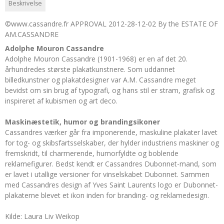
Beskrivelse
©www.cassandre.fr APPROVAL 2012-28-12-02 By the ESTATE OF
AM.CASSANDRE
Adolphe Mouron Cassandre
Adolphe Mouron Cassandre (1901-1968) er en af det 20.
århundredes største plakatkunstnere. Som uddannet
billedkunstner og plakatdesigner var A.M. Cassandre meget
bevidst om sin brug af typografi, og hans stil er stram, grafisk og
inspireret af kubismen og art deco.
Maskinæstetik, humor og brandingsikoner
Cassandres værker går fra imponerende, maskuline plakater lavet
for tog- og skibsfartsselskaber, der hylder industriens maskiner og
fremskridt, til charmerende, humorfyldte og boblende
reklamefigurer. Bedst kendt er Cassandres Dubonnet-mand, som
er lavet i utallige versioner for vinselskabet Dubonnet. Sammen
med Cassandres design af Yves Saint Laurents logo er Dubonnet-
plakaterne blevet et ikon inden for branding- og reklamedesign.
Kilde: Laura Liv Weikop