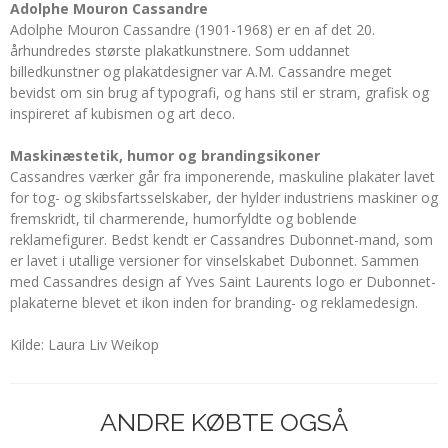
Adolphe Mouron Cassandre
Adolphe Mouron Cassandre (1901-1968) er en af det 20.
århundredes største plakatkunstnere. Som uddannet
billedkunstner og plakatdesigner var A.M. Cassandre meget
bevidst om sin brug af typografi, og hans stil er stram, grafisk og
inspireret af kubismen og art deco.
Maskinæstetik, humor og brandingsikoner
Cassandres værker går fra imponerende, maskuline plakater lavet
for tog- og skibsfartsselskaber, der hylder industriens maskiner og
fremskridt, til charmerende, humorfyldte og boblende
reklamefigurer. Bedst kendt er Cassandres Dubonnet-mand, som
er lavet i utallige versioner for vinselskabet Dubonnet. Sammen
med Cassandres design af Yves Saint Laurents logo er Dubonnet-
plakaterne blevet et ikon inden for branding- og reklamedesign.
Kilde: Laura Liv Weikop
ANDRE KØBTE OGSÅ