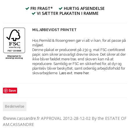
FRI FRAGT*
HURTIG AFSENDELSE
VI SÆTTER PLAKATEN I RAMME
MILJØBEVIDST PRINTET
Hos Permild & Rosengreen gør vi alt vi kan, for at passe på
miljøet.
Denne plakat er produceret på 230 g. mat FSC-certificeret
papir, som sikrer ansvarligt drevne skove. Det sikrer at der
ikke bliver fældet mere træ, end skoven kan nå at
reproducere. Samtidig er FSC en sikkerhed for, at dyr og
planteliv bliver beskyttet, samt ordenlig arbejdsforhold for
skovarbejderne.
Læs evt. mere her.
Save
Beskrivelse
©www.cassandre.fr APPROVAL 2012-28-12-02 By the ESTATE OF
AM.CASSANDRE