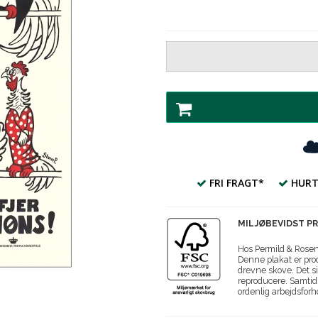
FRI FRAGT*
HURT
MILJØBEVIDST P
Hos Permild & Roseng
Denne plakat er prod
drevne skove. Det si
reproducere. Samtidi
ordenlig arbejdsforh