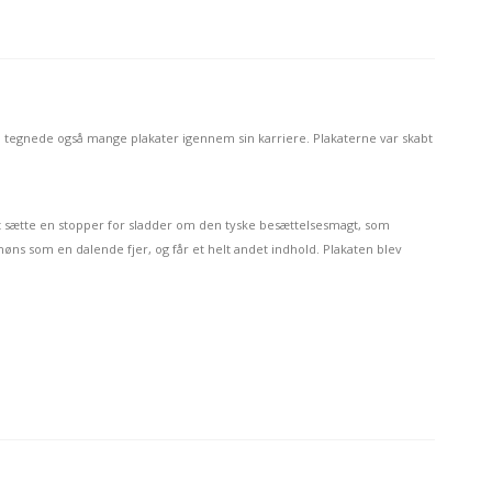
an tegnede også mange plakater igennem sin karriere. Plakaterne var skabt
t sætte en stopper for sladder
om den tyske besættelsesmagt, som
øns som en dalende fjer, og får et helt andet indhold. Plakaten blev