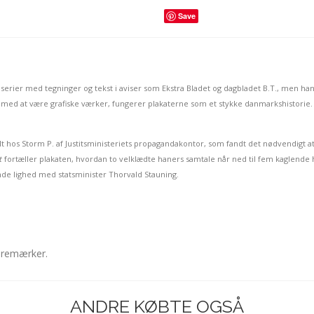
Save
s serier med tegninger og tekst i aviser som Ekstra Bladet og dagbladet B.T., men h
idig med at være grafiske værker, fungerer plakaterne som et stykke danmarkshistorie.
lt hos Storm P. af Justitsministeriets propagandakontor, som fandt det nødvendigt a
t
fortæller plakaten, hvordan to velklædte haners samtale når ned til fem kaglende h
ende lighed med statsminister Thorvald Stauning.
varemærker.
ANDRE KØBTE OGSÅ