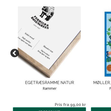
EGETRÆSRAMME NATUR
MØLLER, 
Rammer
F
00 kr
Pris fra 99,00 kr