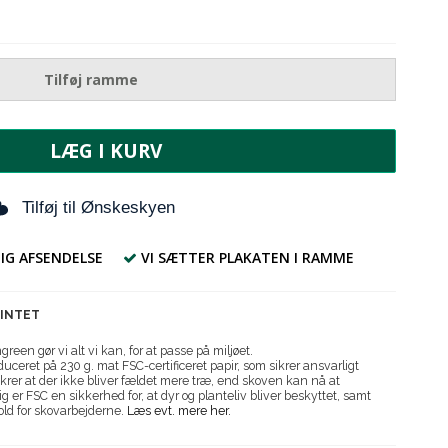
Tilføj ramme
LÆG I KURV
Tilføj til Ønskeskyen
IG AFSENDELSE
VI SÆTTER PLAKATEN I RAMME
RINTET
reen gør vi alt vi kan, for at passe på miljøet.
uceret på 230 g. mat FSC-certificeret papir, som sikrer ansvarligt
krer at der ikke bliver fældet mere træ, end skoven kan nå at
g er FSC en sikkerhed for, at dyr og planteliv bliver beskyttet, samt
old for skovarbejderne.
Læs evt. mere her.