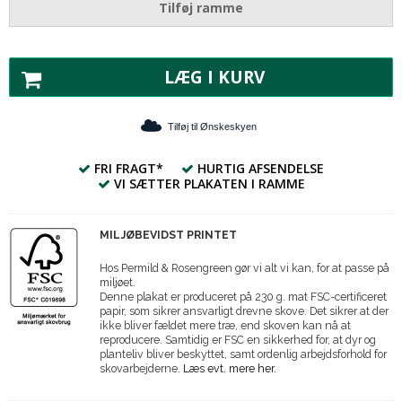
Tilføj ramme
LÆG I KURV
Tilføj til Ønskeskyen
FRI FRAGT*
HURTIG AFSENDELSE
VI SÆTTER PLAKATEN I RAMME
MILJØBEVIDST PRINTET
Hos Permild & Rosengreen gør vi alt vi kan, for at passe på
miljøet.
Denne plakat er produceret på 230 g. mat FSC-certificeret
papir, som sikrer ansvarligt drevne skove. Det sikrer at der
ikke bliver fældet mere træ, end skoven kan nå at
reproducere. Samtidig er FSC en sikkerhed for, at dyr og
planteliv bliver beskyttet, samt ordenlig arbejdsforhold for
skovarbejderne.
Læs evt. mere her.