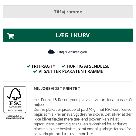
Tilføj ramme
LÆG I KURV
Tilføj til Ønskeskyen
FRI FRAGT*
HURTIG AFSENDELSE
VI SÆTTER PLAKATEN I RAMME
MILJØBEVIDST PRINTET
Hos Permild & Rosengreen gør vi alt vi kan, for at passe på
miljøet.
Denne plakat er produceret på 230 g. mat FSC-certificeret
papir, som sikrer ansvarligt drevne skove. Det sikrer at der
ikke bliver fældet mere træ, end skoven kan nå at
reproducere. Samtidig er FSC en sikkerhed for, at dyr og
planteliv bliver beskyttet, samt ordenlig arbejdsforhold for
skovarbejderne.
Læs evt. mere her.