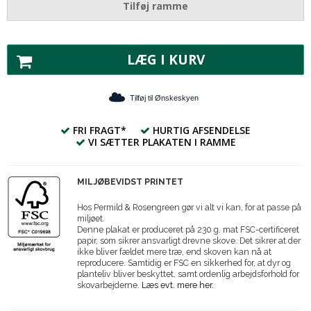
Tilføj ramme
LÆG I KURV
Tilføj til Ønskeskyen
FRI FRAGT*
HURTIG AFSENDELSE
VI SÆTTER PLAKATEN I RAMME
MILJØBEVIDST PRINTET
Hos Permild & Rosengreen gør vi alt vi kan, for at passe på
miljøet.
Denne plakat er produceret på 230 g. mat FSC-certificeret
papir, som sikrer ansvarligt drevne skove. Det sikrer at der
ikke bliver fældet mere træ, end skoven kan nå at
reproducere. Samtidig er FSC en sikkerhed for, at dyr og
planteliv bliver beskyttet, samt ordenlig arbejdsforhold for
skovarbejderne.
Læs evt. mere her.