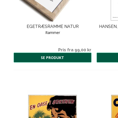
69
EGETRÆSRAMME NATUR
HANSEN,
Rammer
5,00
Pris fra 99,00 kr
SE PRODUKT
00 kr