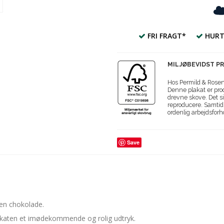
FRI FRAGT*
HURT
MILJØBEVIDST P
Hos Permild & Roseng
Denne plakat er prod
drevne skove. Det si
reproducere. Samtidi
ordenlig arbejdsforh
Save
en chokolade.
plakaten et imødekommende og rolig udtryk.