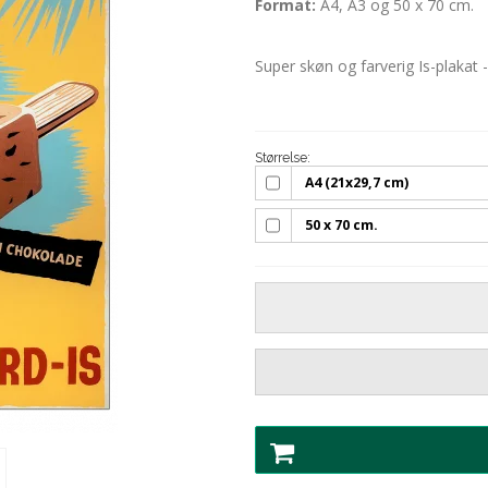
Format:
A4, A3 og 50 x 70 cm.
Super skøn og farverig Is-plakat 
Størrelse:
A4 (21x29,7 cm)
50 x 70 cm.