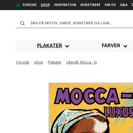
FORSIDE
SHOP
INSPIRATION
KUNSTNERE
OM OS
Q&A
PLAKATER
FARVER
Forside
/
shop
/
Plakater
/
Ukendt, Mocca - Is