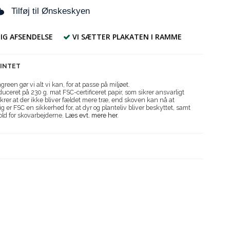
Tilføj til Ønskeskyen
IG AFSENDELSE
VI SÆTTER PLAKATEN I RAMME
RINTET
reen gør vi alt vi kan, for at passe på miljøet.
uceret på 230 g. mat FSC-certificeret papir, som sikrer ansvarligt
krer at der ikke bliver fældet mere træ, end skoven kan nå at
g er FSC en sikkerhed for, at dyr og planteliv bliver beskyttet, samt
old for skovarbejderne.
Læs evt. mere her.