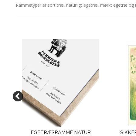
Rammetyper er sort træ, naturligt egetræ, mørkt egetræ o
DYR
EGETRÆSRAMME NATUR
SIKKE