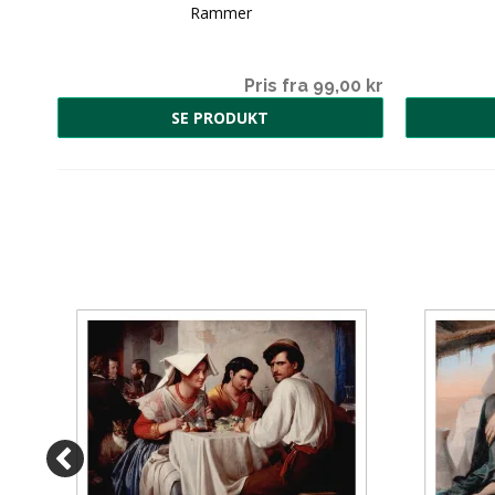
Rammer
00 kr
Pris fra 99,00 kr
SE PRODUKT
ST
00 kr