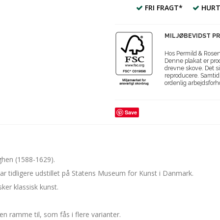
FRI FRAGT*
HURT
MILJØBEVIDST P
Hos Permild & Roseng
Denne plakat er prod
drevne skove. Det si
reproducere. Samtidi
ordenlig arbejdsforh
Save
ghen (1588-1629).
var tidligere udstillet på Statens Museum for Kunst i Danmark.
sker klassisk kunst.
en ramme til, som fås i flere varianter.