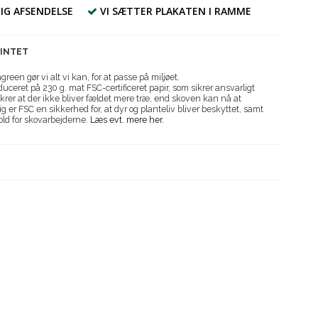
IG AFSENDELSE
VI SÆTTER PLAKATEN I RAMME
RINTET
reen gør vi alt vi kan, for at passe på miljøet.
uceret på 230 g. mat FSC-certificeret papir, som sikrer ansvarligt
krer at der ikke bliver fældet mere træ, end skoven kan nå at
g er FSC en sikkerhed for, at dyr og planteliv bliver beskyttet, samt
old for skovarbejderne.
Læs evt. mere her.