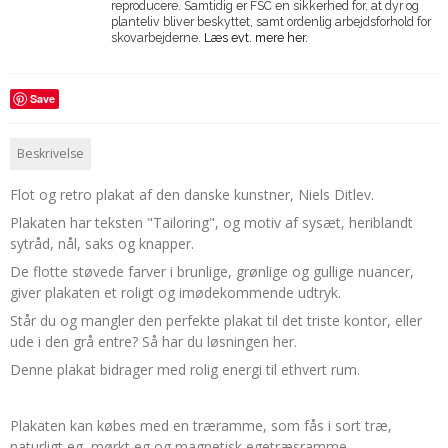
reproducere. Samtidig er FSC en sikkerhed for, at dyr og
planteliv bliver beskyttet, samt ordenlig arbejdsforhold for
skovarbejderne.
Læs evt. mere her.
Save
Beskrivelse
Flot og retro plakat af den danske kunstner, Niels Ditlev.
Plakaten har teksten "Tailoring", og motiv af sysæt, heriblandt
sytråd, nål, saks og knapper.
De flotte støvede farver i brunlige, grønlige og gullige nuancer,
giver plakaten et roligt og imødekommende udtryk.
Står du og mangler den perfekte plakat til det triste kontor, eller
ude i den grå entre? Så har du løsningen her.
Denne plakat bidrager med rolig energi til ethvert rum.
Plakaten kan købes med en træramme, som fås i sort træ,
naturligt eg, mørkt eg og magnetisk egetræsramme.