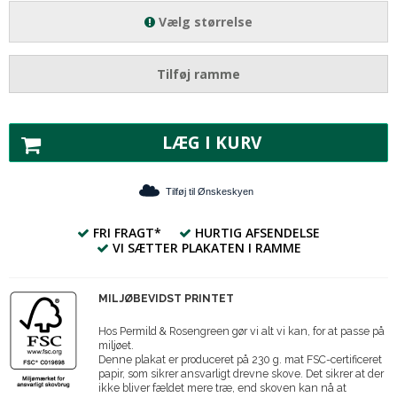
Vælg størrelse
Tilføj ramme
LÆG I KURV
Tilføj til Ønskeskyen
FRI FRAGT*
HURTIG AFSENDELSE
VI SÆTTER PLAKATEN I RAMME
MILJØBEVIDST PRINTET
Hos Permild & Rosengreen gør vi alt vi kan, for at passe på
miljøet.
Denne plakat er produceret på 230 g. mat FSC-certificeret
papir, som sikrer ansvarligt drevne skove. Det sikrer at der
ikke bliver fældet mere træ, end skoven kan nå at