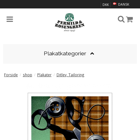
DANSK
DKK
Plakatkategorier
Forside
/
shop
/
Plakater
/
Ditlev, Tailoring