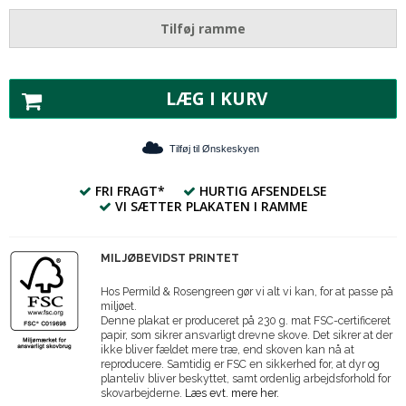
Tilføj ramme
LÆG I KURV
Tilføj til Ønskeskyen
FRI FRAGT*
HURTIG AFSENDELSE
VI SÆTTER PLAKATEN I RAMME
MILJØBEVIDST PRINTET
Hos Permild & Rosengreen gør vi alt vi kan, for at passe på
miljøet.
Denne plakat er produceret på 230 g. mat FSC-certificeret
papir, som sikrer ansvarligt drevne skove. Det sikrer at der
ikke bliver fældet mere træ, end skoven kan nå at
reproducere. Samtidig er FSC en sikkerhed for, at dyr og
planteliv bliver beskyttet, samt ordenlig arbejdsforhold for
skovarbejderne.
Læs evt. mere her.