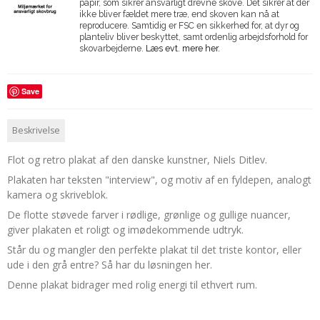
papir, som sikrer ansvarligt drevne skove. Det sikrer at der
ikke bliver fældet mere træ, end skoven kan nå at
reproducere. Samtidig er FSC en sikkerhed for, at dyr og
planteliv bliver beskyttet, samt ordenlig arbejdsforhold for
skovarbejderne.
Læs evt. mere her.
Save
Beskrivelse
Flot og retro plakat af den danske kunstner, Niels Ditlev.
Plakaten har teksten "interview", og motiv af en fyldepen, analogt
kamera og skriveblok.
De flotte støvede farver i rødlige, grønlige og gullige nuancer,
giver plakaten et roligt og imødekommende udtryk.
Står du og mangler den perfekte plakat til det triste kontor, eller
ude i den grå entre? Så har du løsningen her.
Denne plakat bidrager med rolig energi til ethvert rum.