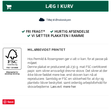
LÆG I KURV
Tilføj til Ønskeskyen
FRI FRAGT*
HURTIG AFSENDELSE
VI SÆTTER PLAKATEN I RAMME
MILJØBEVIDST PRINTET
Hos Permild & Rosengreen gør vi alt vi kan, for at passe på
miljøet.
Denne plakat er produceret på 230 g. mat FSC-certificeret
papir, som sikrer ansvarligt drevne skove. Det sikrer at der
ikke bliver fældet mere træ, end skoven kan nå at
reproducere. Samtidig er FSC en sikkerhed for, at dyr og
planteliv bliver beskyttet, samt ordenlig arbejdsforhold for
skovarbejderne.
Læs evt. mere her.
Save