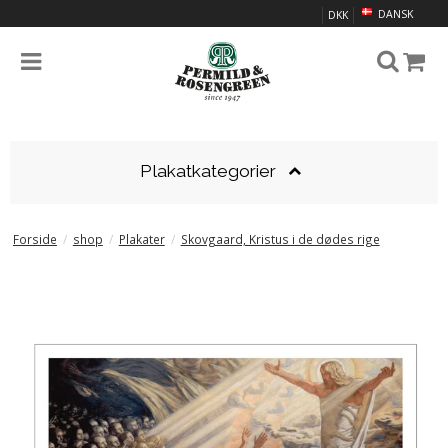
DANSK
DKK
Plakatkategorier
Forside
/
shop
/
Plakater
/
Skovgaard, Kristus i de dødes rige