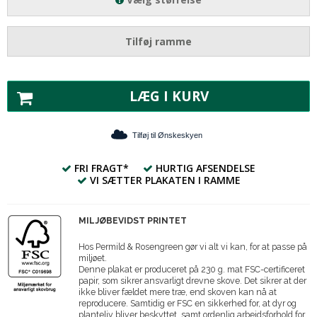
Tilføj ramme
LÆG I KURV
Tilføj til Ønskeskyen
FRI FRAGT*
HURTIG AFSENDELSE
VI SÆTTER PLAKATEN I RAMME
MILJØBEVIDST PRINTET
Hos Permild & Rosengreen gør vi alt vi kan, for at passe på
miljøet.
Denne plakat er produceret på 230 g. mat FSC-certificeret
papir, som sikrer ansvarligt drevne skove. Det sikrer at der
ikke bliver fældet mere træ, end skoven kan nå at
reproducere. Samtidig er FSC en sikkerhed for, at dyr og
planteliv bliver beskyttet, samt ordenlig arbejdsforhold for