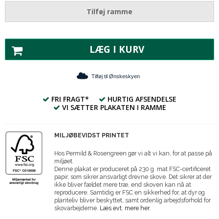
Tilføj ramme
LÆG I KURV
Tilføj til Ønskeskyen
FRI FRAGT*
HURTIG AFSENDELSE
VI SÆTTER PLAKATEN I RAMME
MILJØBEVIDST PRINTET
Hos Permild & Rosengreen gør vi alt vi kan, for at passe på
miljøet.
Denne plakat er produceret på 230 g. mat FSC-certificeret
papir, som sikrer ansvarligt drevne skove. Det sikrer at der
ikke bliver fældet mere træ, end skoven kan nå at
reproducere. Samtidig er FSC en sikkerhed for, at dyr og
planteliv bliver beskyttet, samt ordenlig arbejdsforhold for
skovarbejderne.
Læs evt. mere her.