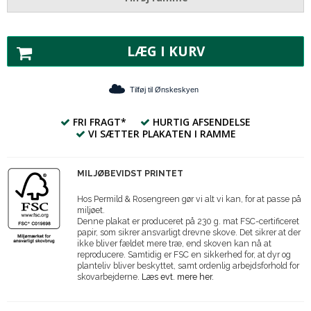
LÆG I KURV
Tilføj til Ønskeskyen
FRI FRAGT*
HURTIG AFSENDELSE
VI SÆTTER PLAKATEN I RAMME
MILJØBEVIDST PRINTET
Hos Permild & Rosengreen gør vi alt vi kan, for at passe på
miljøet.
Denne plakat er produceret på 230 g. mat FSC-certificeret
papir, som sikrer ansvarligt drevne skove. Det sikrer at der
ikke bliver fældet mere træ, end skoven kan nå at
reproducere. Samtidig er FSC en sikkerhed for, at dyr og
planteliv bliver beskyttet, samt ordenlig arbejdsforhold for
skovarbejderne.
Læs evt. mere her.